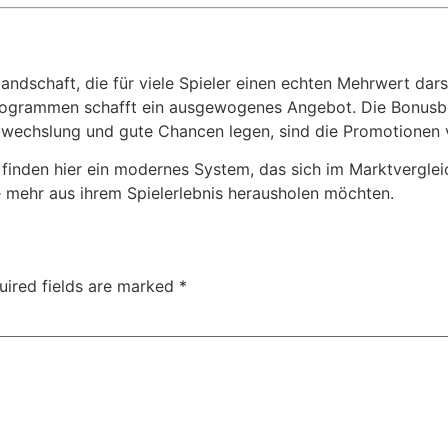
andschaft, die für viele Spieler einen echten Mehrwert dar
ogrammen schafft ein ausgewogenes Angebot. Die Bonusbed
Abwechslung und gute Chancen legen, sind die Promotionen v
n, finden hier ein modernes System, das sich im Marktvergl
ie mehr aus ihrem Spielerlebnis herausholen möchten.
uired fields are marked
*