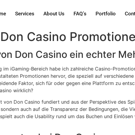
me
Services
About Us
FAQ’s
Portfolio
Con
d Don Casino Promotione
von Don Casino ein echter Me
g im iGaming-Bereich habe ich zahlreiche Casino-Promotion
stalteten Promotionen hervor, die speziell auf verschiedene
idende Faktor, sich für oder gegen eine Plattform zu entsch
sino wirklich?
t von Don Casino fundiert und aus der Perspektive des Spie
sondern auch auf die Transparenz der Bedingungen, die Vie
h spielt auch die Usability rund um das Buchen und Einlöse