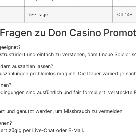
5-7 Tage
Oft 14+ 
e Fragen zu Don Casino Promo
geeignet?
trukturiert und einfach zu verstehen, damit neue Spieler sc
ldern auszahlen lassen?
szahlungen problemlos möglich. Die Dauer variiert je na
onen?
ingungen sind ausführlich und fair formuliert, versteckte 
viert und genutzt werden, um Missbrauch zu vermeiden.
onen?
ert zügig per Live-Chat oder E-Mail.