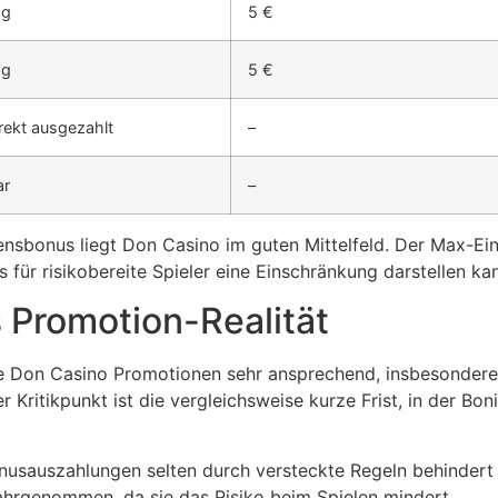
ag
5 €
ag
5 €
rekt ausgezahlt
–
ar
–
bonus liegt Don Casino im guten Mittelfeld. Der Max-Eins
für risikobereite Spieler eine Einschränkung darstellen ka
 Promotion-Realität
die Don Casino Promotionen sehr ansprechend, insbesonder
r Kritikpunkt ist die vergleichsweise kurze Frist, in der B
onusauszahlungen selten durch versteckte Regeln behinder
ahrgenommen, da sie das Risiko beim Spielen mindert.