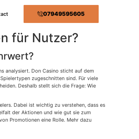
07949595605
tact
n für Nutzer?
hrwert?
s analysiert. Don Casino sticht auf dem
 Spielertypen zugeschnitten sind. Für viele
eiden. Deshalb stellt sich die Frage: Wie
lers. Dabei ist wichtig zu verstehen, dass es
lfalt der Aktionen und wie gut sie zum
n von Promotionen eine Rolle. Mehr dazu