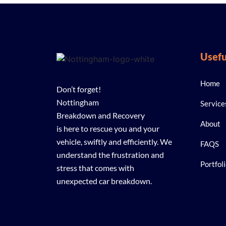
Usefu
Home
Don’t forget!
Nottingham
Service
Breakdown and Recovery
About
is here to rescue you and your
vehicle, swiftly and efficiently. We
FAQS
understand the frustration and
Portfol
stress that comes with
unexpected car breakdown.