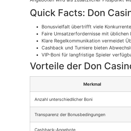
Quick Facts: Don Casin
Bonusvielfalt übertrifft viele Konkurrente
Faire Umsatzerfordernisse mit üblichen 
Klare Regelkommunikation vermeidet Ü
Cashback und Turniere bieten Abwechsl
VIP-Boni für langfristige Spieler verfügba
Vorteile der Don Cas
Merkmal
Anzahl unterschiedlicher Boni
Transparenz der Bonusbedingungen
Cashback-Angebote