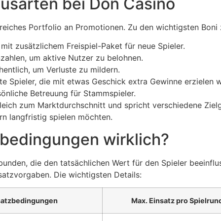
nusarten bei Don Casino
reiches Portfolio an Promotionen. Zu den wichtigsten Boni 
t zusätzlichem Freispiel-Paket für neue Spieler.
zahlen, um aktive Nutzer zu belohnen.
ntlich, um Verluste zu mildern.
te Spieler, die mit etwas Geschick extra Gewinne erzielen w
önliche Betreuung für Stammspieler.
ergleich zum Marktdurchschnitt und spricht verschiedene Zi
rn langfristig spielen möchten.
sbedingungen wirklich?
nden, die den tatsächlichen Wert für den Spieler beeinflu
atzvorgaben. Die wichtigsten Details:
atzbedingungen
Max. Einsatz pro Spielrun