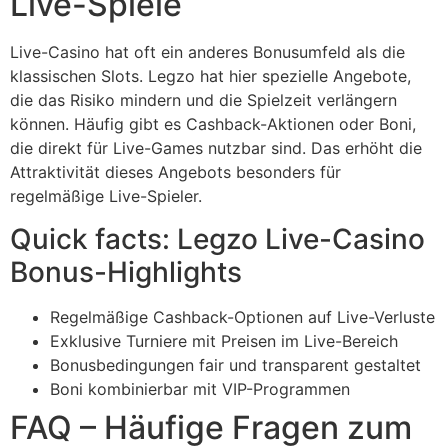
Live-Spiele
Live-Casino hat oft ein anderes Bonusumfeld als die
klassischen Slots. Legzo hat hier spezielle Angebote,
die das Risiko mindern und die Spielzeit verlängern
können. Häufig gibt es Cashback-Aktionen oder Boni,
die direkt für Live-Games nutzbar sind. Das erhöht die
Attraktivität dieses Angebots besonders für
regelmäßige Live-Spieler.
Quick facts: Legzo Live-Casino
Bonus-Highlights
Regelmäßige Cashback-Optionen auf Live-Verluste
Exklusive Turniere mit Preisen im Live-Bereich
Bonusbedingungen fair und transparent gestaltet
Boni kombinierbar mit VIP-Programmen
FAQ – Häufige Fragen zum