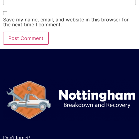
Save my name, email, and website in this browser for
the next time I comment.
Don’t forget!