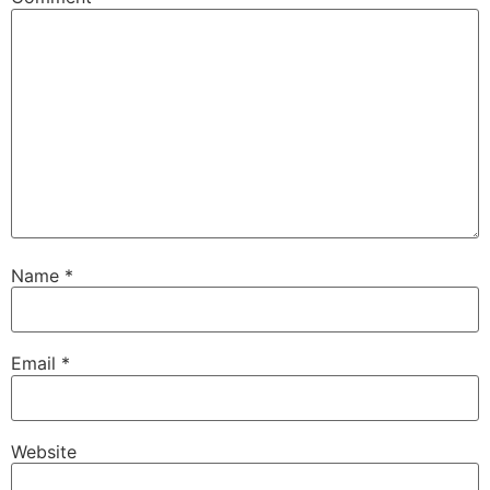
Name
*
Email
*
Website