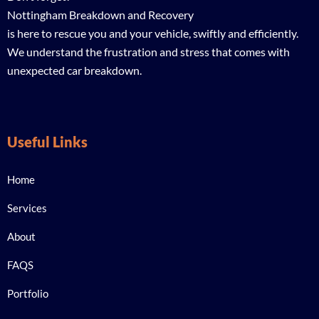
Nottingham Breakdown and Recovery
is here to rescue you and your vehicle, swiftly and efficiently.
We understand the frustration and stress that comes with
unexpected car breakdown.
Useful Links
Home
Services
About
FAQS
Portfolio